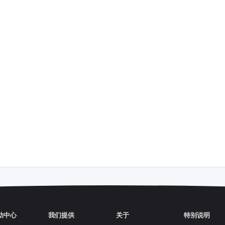
助中心
我们提供
关于
特别说明