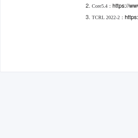
https://ww
Core5.4：
https
TCRL 2022-2：